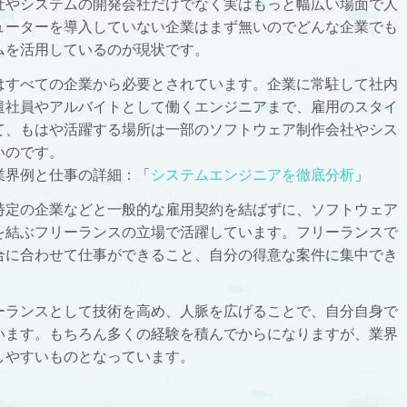
社やシステムの開発会社だけでなく実はもっと幅広い場面で人
ューターを導入していない企業はまず無いのでどんな企業でも
ムを活用しているのが現状です。
はすべての企業から必要とされています。企業に常駐して社内
遣社員やアルバイトとして働くエンジニアまで、雇用のスタイ
て、もはや活躍する場所は一部のソフトウェア制作会社やシス
いのです。
業界例と仕事の詳細：「
システムエンジニアを徹底分析
」
特定の企業などと一般的な雇用契約を結ばずに、ソフトウェア
を結ぶフリーランスの立場で活躍しています。フリーランスで
合に合わせて仕事ができること、自分の得意な案件に集中でき
ーランスとして技術を高め、人脈を広げることで、自分自身で
います。もちろん多くの経験を積んでからになりますが、業界
しやすいものとなっています。